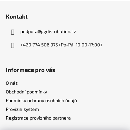
Z
á
Kontakt
p
a
podpora
@
ggdistribution.cz
t
í
+420 774 506 975 (Po-Pá: 10:00-17:00)
Informace pro vás
O nás
Obchodní podmínky
Podmínky ochrany osobních údajů
Provizní systém
Registrace provizního partnera