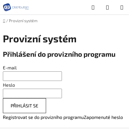
Přejít
Hledat
NÁKUP
na
obsah
KOŠÍK
Domů
/
Provizní systém
Provizní systém
Přihlášení do provizního programu
E-mail
Heslo
PŘIHLÁSIT SE
Registrovat se do provizního programu
Zapomenuté heslo