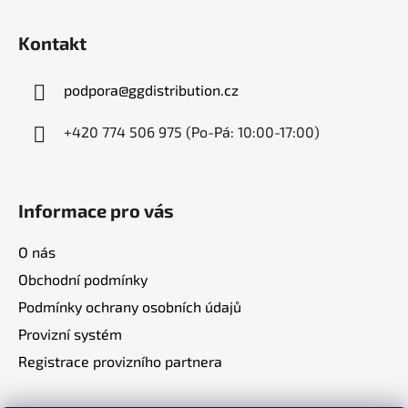
Z
á
Kontakt
p
a
podpora
@
ggdistribution.cz
t
í
+420 774 506 975 (Po-Pá: 10:00-17:00)
Informace pro vás
O nás
Obchodní podmínky
Podmínky ochrany osobních údajů
Provizní systém
Registrace provizního partnera