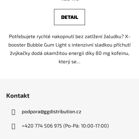
DETAIL
Potřebujete rychlé nakopnutí bez zatížení žaludku? X-
booster Bubble Gum Light s intenzivní sladkou příchutí
žvýkačky dodá okamžitou energii díky 80 mg kofeinu,
který se...
Z
á
Kontakt
p
a
podpora
@
ggdistribution.cz
t
í
+420 774 506 975 (Po-Pá: 10:00-17:00)