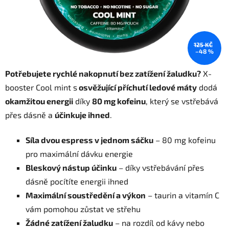
125 KČ
–48 %
Potřebujete rychlé nakopnutí bez zatížení žaludku?
X-
booster Cool mint s
osvěžující příchutí ledové máty
dodá
okamžitou energii
díky
80 mg kofeinu
, který se vstřebává
přes dásně a
účinkuje ihned
.
Síla dvou espress v jednom sáčku
– 80 mg kofeinu
pro maximální dávku energie
Bleskový nástup účinku
– díky vstřebávání přes
dásně pocítíte energii ihned
Maximální soustředění a výkon
– taurin a vitamín C
vám pomohou zůstat ve střehu
Žádné zatížení žaludku
– na rozdíl od kávy nebo