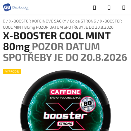
Přejít
Hledat
NÁKUP
na
obsah
KOŠÍK
Domů
/
X-BOOSTER KOFEINOVÉ SÁČKY
/
Edice STRONG
/
X-BOOSTER
COOL MINT 80mg
POZOR DATUM SPOTŘEBY JE DO 20.8.2026
X-BOOSTER COOL MINT
80mg
POZOR DATUM
SPOTŘEBY JE DO 20.8.2026
VÝPRODEJ